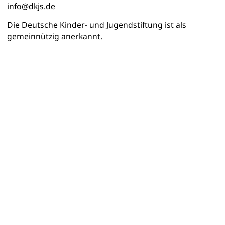
info@dkjs.de
Die Deutsche Kinder- und Jugendstiftung ist als
gemeinnützig anerkannt.
Amtsgericht:
Charlottenburg HRB 52991
USt-ID:
DE230098026
Spendenkonto:
HypoVereinsbank
BLZ 100 208 90, Kontonummer 15 569 999,
IBAN: DE17100208900015569999, BIC: HYVEDEMM488
Geschäftskonto:
HypoVereinsbank
BLZ 100 208 90, Kontonummer 15570075,
IBAN: DE02100208900015570075, BIC: HYVEDEMM488
Redaktionelle Verantwortlichkeit gem. § 18 Abs. 2
MStV:
Frank Hinte